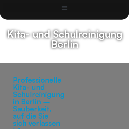
Kita- und Schulreinigung
Berlin
Professionelle
Kita- und
Schulreinigung
in Berlin –
Sauberkeit,
auf die Sie
sich verlassen