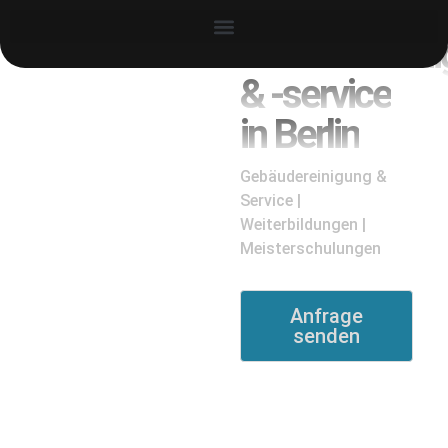
Gebäudereini
& -service
in Berlin
Gebäudereinigung &
Service |
Weiterbildungen |
Meisterschulungen
Anfrage
senden