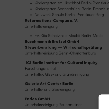
Kindergarten am Hirschhof Berlin-Prenzlau
Kindergarten Sonnenhügel Berlin-Prenzlau
Netzwerk-Schule Berlin-Prenzlauer Berg
Reformations-Campus e. V.
Unterhaltsreinigung
Ev. Kita Schatzinsel Moabit Berlin-Moabit
Buschmann & Bretzel GmbH
Steuerberatung — Wirtschaftsprüfung
Unterhaltsreinigung Berlin-Charlottenburg
ICI Berlin Institut for Cultural Inquiry
Forschungsinstitut
Unterhalts‑, Glas- und Grundreinigung
Galerie Art Center Berlin
Unterhalts‑ und Glasreinigung
Endea GmbH
Unterhaltsreinigung Baucontainer