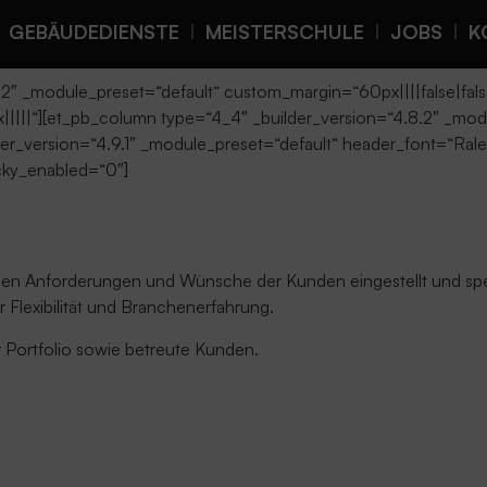
GEBÄUDEDIENSTE
MEISTERSCHULE
JOBS
K
8.2″ _module_preset=“default“ custom_margin=“60px||||false|fal
||||“][et_pb_column type=“4_4″ _builder_version=“4.8.2″ _modu
lder_version=“4.9.1″ _module_preset=“default“ header_font=“Ra
cky_enabled=“0″]
igen Anforderungen und Wünsche der Kunden eingestellt und spez
r Flexibilität und Branchenerfahrung.
er Portfolio sowie betreute Kunden.