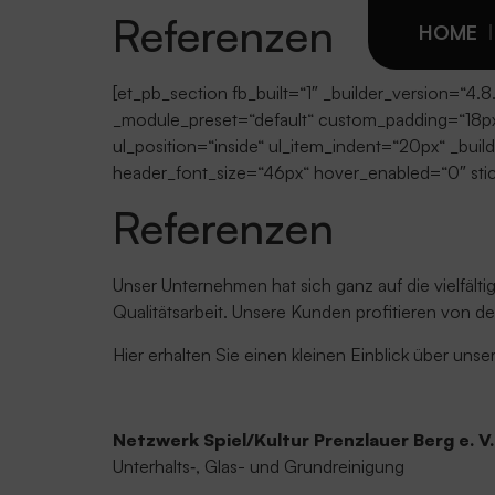
Referenzen
HOME
[et_pb_section fb_built=“1″ _builder_version=“4.
_module_preset=“default“ custom_padding=“18px|
ul_position=“inside“ ul_item_indent=“20px“ _bui
header_font_size=“46px“ hover_enabled=“0″ sti
Referenzen
Unser Unternehmen hat sich ganz auf die vielfält
Qualitätsarbeit. Unsere Kunden profitieren von de
Hier erhalten Sie einen kleinen Einblick über uns
Netzwerk Spiel/Kultur Prenzlauer Berg e. V.
Unterhalts‑, Glas- und Grundreinigung