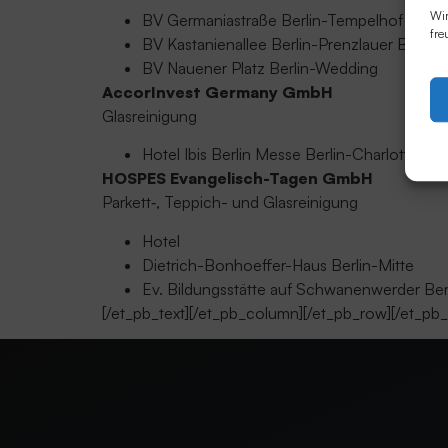
Wir
BV Germaniastraße Berlin-Tempelhof
fre
BV Kastanienallee Berlin-Prenzlauer Berg
BV Nauener Platz Berlin-Wedding
AccorInvest Germany GmbH
Glasreinigung
Hotel Ibis Berlin Messe Berlin-Charlottenbu
HOSPES Evangelisch-Tagen GmbH
Parkett‑, Teppich- und Glasreinigung
Hotel
Dietrich-Bonhoeffer-Haus Berlin-Mitte
Ev. Bildungsstätte auf Schwanenwerder B
[/et_pb_text][/et_pb_column][/et_pb_row][/et_pb_