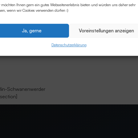
 möchten Ihnen gern ein gutes Webseitenerlebnis bieten und würden uns daher sehr
uen, wenn wir Cookies verwenden dürfen :)
Ja, gerne
Voreinstellungen anzeigen
Datenschutzerklärung
rg
erlin-Schwanenwerder
section]